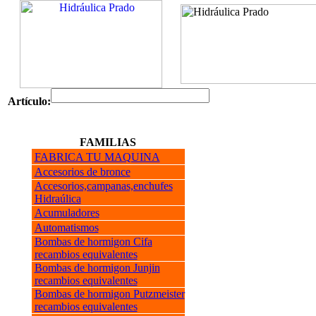
Artículo:
FAMILIAS
FABRICA TU MAQUINA
Accesorios de bronce
Accesorios,campanas,enchufes
Hidraúlica
Acumuladores
Automatismos
Bombas de hormigon Cifa
recambios equivalentes
Bombas de hormigon Junjin
recambios equivalentes
Bombas de hormigon Putzmeister
recambios equivalentes